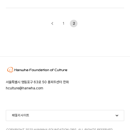
1
2
서울특별시 영등포구 63로 50 퐁피두센터 한화
hculture@hanwha.com
패밀리사이트
Centre Pompidou
Space ZeroOne
Art Omi
COPYRIGHT 2023 HANWHA FOUNDATION ORG. ALL RIGHTS RESERVED.