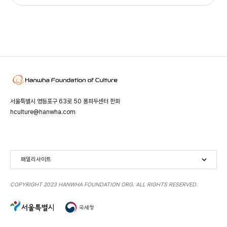
서울특별시 영등포구 63로 50 퐁피두센터 한화
hculture@hanwha.com
패밀리사이트
Centre Pompidou
Space ZeroOne
Art Omi
COPYRIGHT 2023 HANWHA FOUNDATION ORG. ALL RIGHTS RESERVED.
Seven Stones Estate
Domaine de Boisbuchet
Nars Foundation